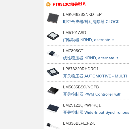
PT6913C相关型号
LMK04828SNKDTEP
时钟合成器/抖动清除器 CLOCK
GENERATION-EXTEND TEMP -55
LM5101ASD
TO 105C
门驱动器 NRND, alternate is
LM5101ASD/NOPB
LM7805CT
线性稳压器 NRND, alternate is
LM340T-5.0/NOPB
LP873220RHDRQ1
开关稳压器 AUTOMOTIVE - MULTI
PHASE
LM5035BSQ/NOPB
开关控制器 PWM Controller with
Integrated Half-Bri
LM25122QPWPRQ1
开关控制器 Wide-Input Synchronou
Boost Controller
LM336BLPE3-2-5