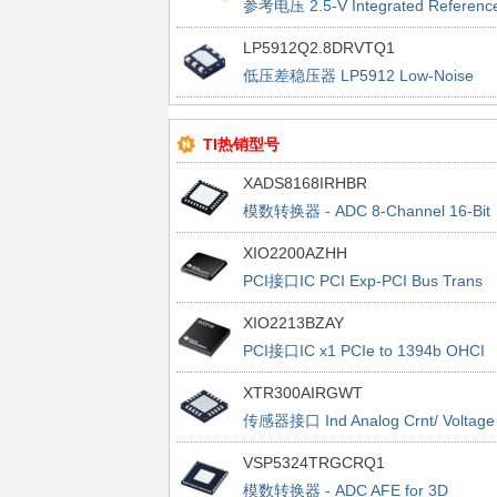
参考电压 2.5-V Integrated Referenc
Circuit
LP5912Q2.8DRVTQ1
低压差稳压器 LP5912 Low-Noise
500mA LDO
TI热销型号
XADS8168IRHBR
模数转换器 - ADC 8-Channel 16-Bit
1MSPS SAR ADC With Easy-to-Driv
XIO2200AZHH
Analog Inputs 32-VQFN -40 to 125
PCI接口IC PCI Exp-PCI Bus Trans
Bridge
XIO2213BZAY
PCI接口IC x1 PCIe to 1394b OHCI
Host cntrlr
XTR300AIRGWT
传感器接口 Ind Analog Crnt/ Voltage
Output Drv
VSP5324TRGCRQ1
模数转换器 - ADC AFE for 3D