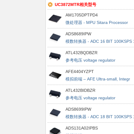
UC3872MTR相关型号
AM1705DPTPD4
微处理器 - MPU Sitara Processor
176-HLQFP
ADS8689IPW
模数转换器 - ADC 16 BIT 100KSPS 
CH SAR ADC
ATL432BQDBZR
参考电压 voltage regulator
AFE4404YZPT
模拟前端 – AFE Ultra-small, Integr
AFE for Wearable
ATL432BIDBZR
参考电压 voltage regulator
ADS8699IPW
模数转换器 - ADC 18 BIT 100KSPS 
CH SAR ADC
ADS131A02IPBS