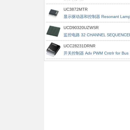
UC3872MTR
显示驱动器和控制器 Resonant Lam
Ballast Controller
UCD90320UZWSR
监控电路 32 CHANNEL SEQUENCE
UCC28231DRNR
开关控制器 Adv PWM Cntrlr for Bus
Cnvrtrs