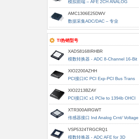
模拟前端 – AFE 2CH ANALOG
FRONT-END FOR POWER
AMC1306E25DWV
MONITORIN
数据采集ADC/DAC – 专业
AMC1306E25DWV
TI热销型号
XADS8168IRHBR
模数转换器 - ADC 8-Channel 16-Bit
1MSPS SAR ADC With Easy-to-Driv
XIO2200AZHH
Analog Inputs 32-VQFN -40 to 125
PCI接口IC PCI Exp-PCI Bus Trans
Bridge
XIO2213BZAY
PCI接口IC x1 PCIe to 1394b OHCI
Host cntrlr
XTR300AIRGWT
传感器接口 Ind Analog Crnt/ Voltage
Output Drv
VSP5324TRGCRQ1
模数转换器 - ADC AFE for 3D