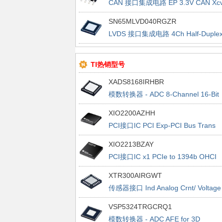
CAN 接口集成电路 EP 3.3V CAN Xcv
W/36V STANDOFF
SN65MLVD040RGZR
LVDS 接口集成电路 4Ch Half-Duple
M LVDS Line Xcvr
TI热销型号
XADS8168IRHBR
模数转换器 - ADC 8-Channel 16-Bit
1MSPS SAR ADC With Easy-to-Driv
XIO2200AZHH
Analog Inputs 32-VQFN -40 to 125
PCI接口IC PCI Exp-PCI Bus Trans
Bridge
XIO2213BZAY
PCI接口IC x1 PCIe to 1394b OHCI
Host cntrlr
XTR300AIRGWT
传感器接口 Ind Analog Crnt/ Voltage
Output Drv
VSP5324TRGCRQ1
模数转换器 - ADC AFE for 3D