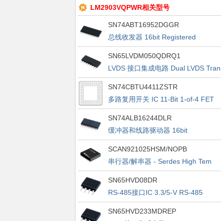
LM2903VQPWR相关型号
SN74ABT16952DGGR
总线收发器 16bit Registered
SN65LVDM050QDRQ1
LVDS 接口集成电路 Dual LVDS Tran
Receiver
SN74CBTU4411ZSTR
多路复用开关 IC 11-Bit 1-of-4 FET
Mltplxr/Demltplxr
SN74ALB16244DLR
缓冲器和线路驱动器 16bit
SCAN921025HSM/NOPB
串行器/解串器 - Serdes High Tem
20MHz-80 MHz 10B Serializer
SN65HVD08DR
RS-485接口IC 3.3/5-V RS-485
Transceiver
SN65HVD233MDREP